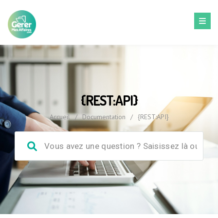
{REST:API}
Accueil
/
Documentation
/
{REST:API}