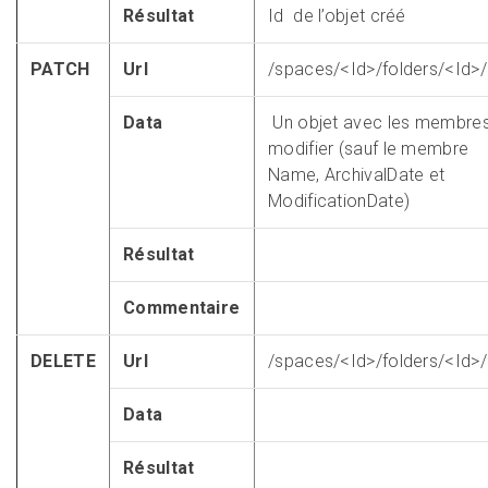
Résultat
Id de l’objet créé
PATCH
Url
/spaces/<Id>/folders/<Id>/
Data
Un objet avec les membre
modifier (sauf le membre
Name, ArchivalDate et
ModificationDate)
Résultat
Commentaire
DELETE
Url
/spaces/<Id>/folders/<Id>/
Data
Résultat