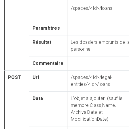
/spaces/<Id>/loans
Paramètres
Résultat
Les dossiers emprunts de l
personne
Commentaire
POST
Url
/spaces/<Id>/legal-
entities/<Id>/loans
Data
L’objet à ajouter (sauf le
membre Class,Name,
ArchivalDate et
ModificationDate)