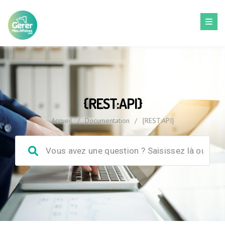
{REST:API}
Accueil
/
Documentation
/
{REST:API}