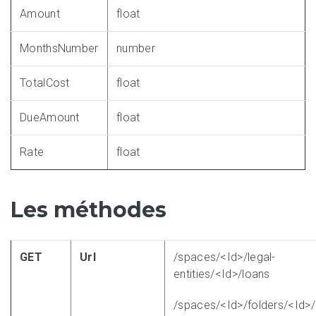
Amount
float
MonthsNumber
number
TotalCost
float
DueAmount
float
Rate
float
Les méthodes
GET
Url
/spaces/<Id>/legal-
entities/<Id>/loans
/spaces/<Id>/folders/<Id>/