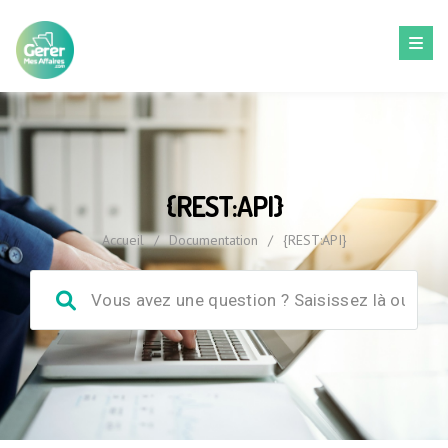
{REST:API}
Accueil
/
Documentation
/
{REST:API}