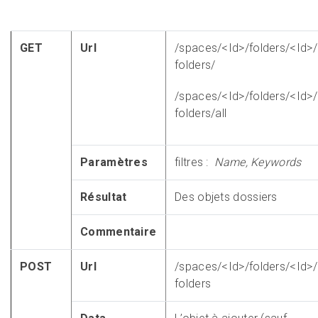
GET
Url
/spaces/<Id>/folders/<Id
folders/
/spaces/<Id>/folders/<Id
folders/all
Paramètres
filtres :
Name, Keywords
Résultat
Des objets dossiers
Commentaire
POST
Url
/spaces/<Id>/folders/<Id
folders