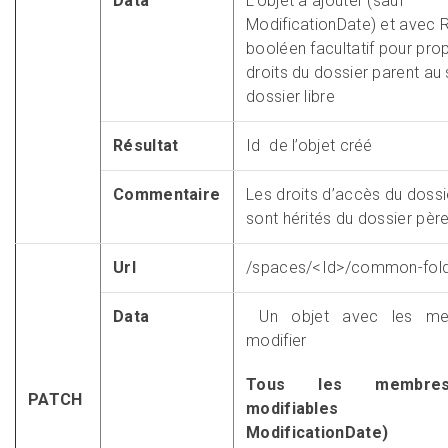
Data
L’objet à ajouter (sauf
ModificationDate) et avec R
booléen facultatif pour pro
droits du dossier parent au
dossier libre
Résultat
Id de l’objet créé
Commentaire
Les droits d’accès du dossi
sont hérités du dossier père
Url
/spaces/<Id>/common-fold
Data
Un objet avec les m
modifier
Tous les membre
PATCH
modifiables 
ModificationDate)