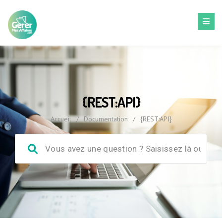
{REST:API}
Accueil
/
Documentation
/
{REST:API}