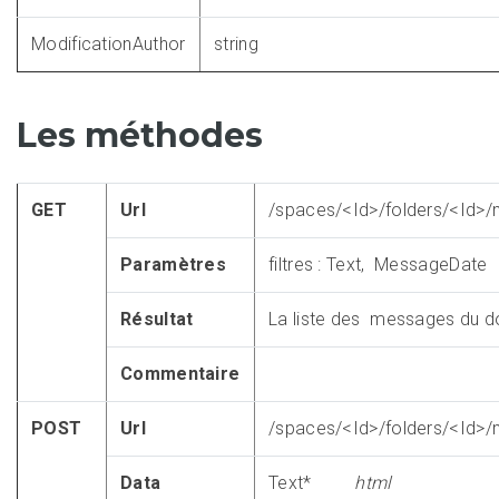
ModificationAuthor
string
Les méthodes
GET
Url
/spaces/<Id>/folders/<Id>
Paramètres
filtres : Text, MessageDate
Résultat
La liste des messages du d
Commentaire
POST
Url
/spaces/<Id>/folders/<Id>
Data
Text*
html