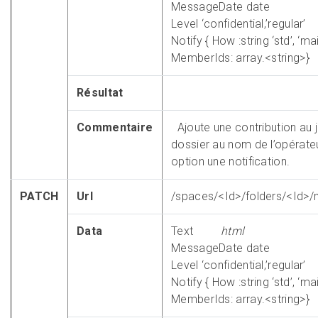
MessageDate date
Level ‘confidential,’regular’
Notify { How :string ‘std’, ‘mai
MemberIds: array.<string>}
Résultat
Commentaire
Ajoute une contribution au j
dossier au nom de l’opérate
option une notification.
PATCH
Url
/spaces/<Id>/folders/<Id>
Data
Text
html
MessageDate date
Level ‘confidential,’regular’
Notify { How :string ‘std’, ‘mai
MemberIds: array.<string>}