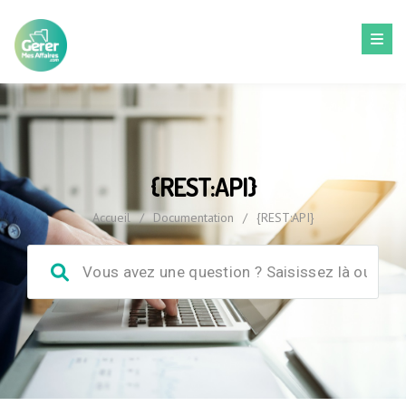
{REST:API}
Accueil
/
Documentation
/
{REST:API}