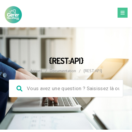
{REST:API}
Accueil
/
Documentation
/
{REST:API}