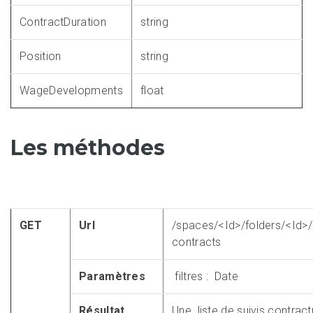
ContractDuration
string
Position
string
WageDevelopments
float
Les méthodes
GET
Url
/spaces/<Id>/folders/<Id>/
contracts
Paramètres
filtres : Date
Résultat
Une liste de suivis contract