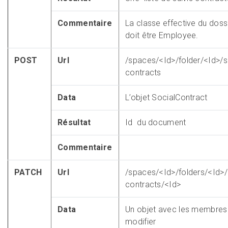
Commentaire
La classe effective du doss
doit être Employee.
POST
Url
/spaces/<Id>/folder/<Id>/s
contracts
Data
L’objet SocialContract
Résultat
Id du document
Commentaire
PATCH
Url
/spaces/<Id>/folders/<Id>/
contracts/<Id>
Data
Un objet avec les membres
modifier